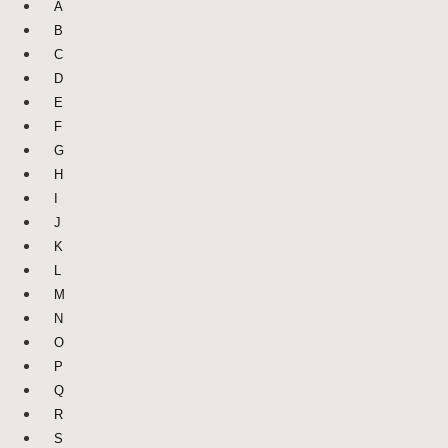
A
B
C
D
E
F
G
H
I
J
K
L
M
N
O
P
Q
R
S