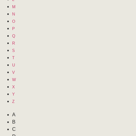
M
N
O
P
Q
R
S
T
U
V
W
X
Y
Z
A
B
C