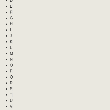
D
E
F
G
H
I
J
K
L
M
N
O
P
Q
R
S
T
U
V