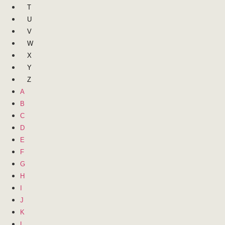
T
U
V
W
X
Y
Z
A
B
C
D
E
F
G
H
I
J
K
L