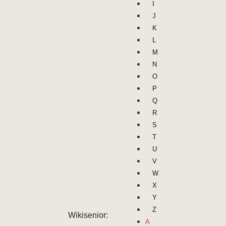
I
J
K
L
M
N
O
P
Q
R
S
T
U
V
W
X
Y
Z
Wikisenior:
A