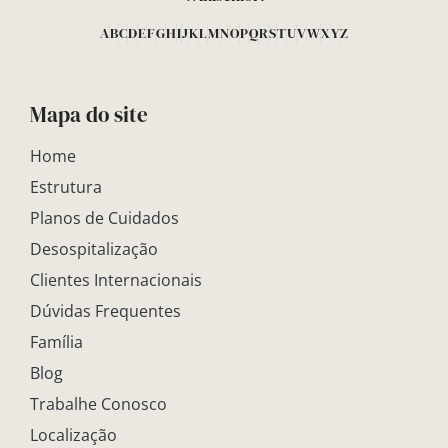
A
B
C
D
E
F
G
H
I
J
K
L
M
N
O
P
Q
R
S
T
U
V
W
X
Y
Z
Mapa do site
Home
Estrutura
Planos de Cuidados
Desospitalização
Clientes Internacionais
Dúvidas Frequentes
Família
Blog
Trabalhe Conosco
Localização