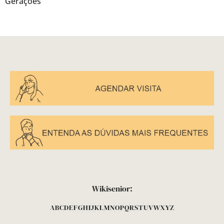
Gerações
Wikisenior:
A
B
C
D
E
F
G
H
I
J
K
L
M
N
O
P
Q
R
S
T
U
V
W
X
Y
Z