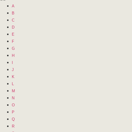
A
B
C
D
E
F
G
H
I
J
K
L
M
N
O
P
Q
R