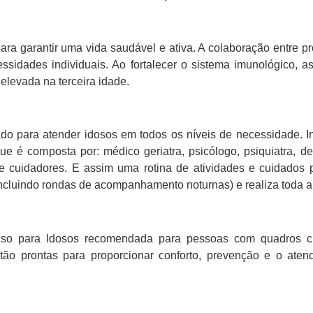
a garantir uma vida saudável e ativa. A colaboração entre prof
essidades individuais. Ao fortalecer o sistema imunológico,
levada na terceira idade.
do para atender idosos em todos os níveis de necessidade. I
e é composta por: médico geriatra, psicólogo, psiquiatra, dent
uta e cuidadores. E assim uma rotina de atividades e cuidad
incluindo rondas de acompanhamento noturnas) e realiza toda 
 para Idosos recomendada para pessoas com quadros clí
estão prontas para proporcionar conforto, prevenção e o at