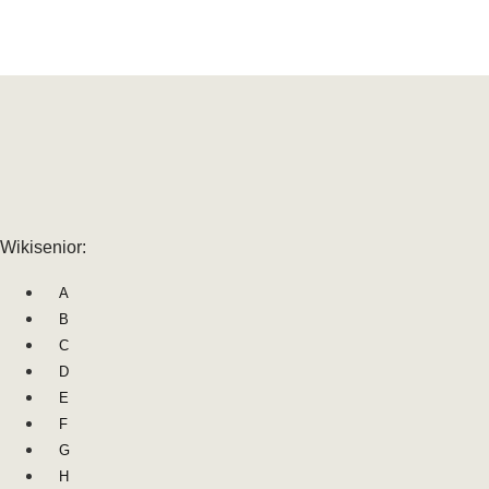
Wikisenior:
A
B
C
D
E
F
G
H