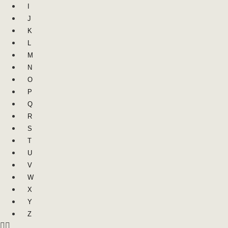
I
J
K
L
M
N
O
P
Q
R
S
T
U
V
W
X
Y
Z