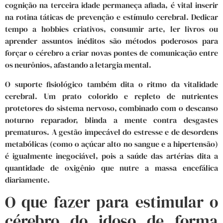
cognição na terceira idade permaneça afiada, é vital inserir
na rotina táticas de prevenção e estímulo cerebral. Dedicar
tempo a hobbies criativos, consumir arte, ler livros ou
aprender assuntos inéditos são métodos poderosos para
forçar o cérebro a criar novas pontes de comunicação entre
os neurônios, afastando a letargia mental.
O suporte fisiológico também dita o ritmo da vitalidade
cerebral. Um prato colorido e repleto de nutrientes
protetores do sistema nervoso, combinado com o descanso
noturno reparador, blinda a mente contra desgastes
prematuros. A gestão impecável do estresse e de desordens
metabólicas (como o açúcar alto no sangue e a hipertensão)
é igualmente inegociável, pois a saúde das artérias dita a
quantidade de oxigênio que nutre a massa encefálica
diariamente.
O que fazer para estimular o
cérebro do idoso de forma