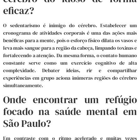
eficaz?
O sedentarismo é inimigo do cérebro. Estabelecer um
cronograma de atividades corporais é uma das ações mais
benéficas para a mente, pois o esforço físico dilata os vasos e
leva mais sangue para a região da cabeça, limpando toxinas e
fortalecendo a atenção. Da mesma forma, o contato humano
constante serve como um exercício cognitivo de alta
complexidade. Debater ideias, rir e compartilhar
experiências em grupo aciona inúmeras regiões do cérebro
simultaneamente.
Onde encontrar um refúgio
focado na saúde mental em
São Paulo?
Em contraste com o ritmo acelerado e muitas vezes