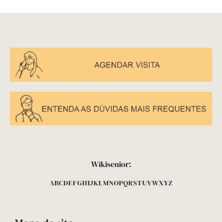
Wikisenior:
A
B
C
D
E
F
G
H
I
J
K
L
M
N
O
P
Q
R
S
T
U
V
W
X
Y
Z