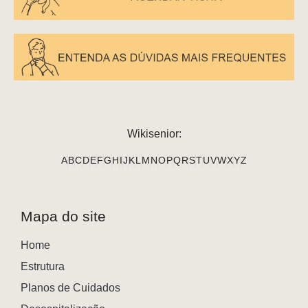
Wikisenior:
A
B
C
D
E
F
G
H
I
J
K
L
M
N
O
P
Q
R
S
T
U
V
W
X
Y
Z
Mapa do site
Home
Estrutura
Planos de Cuidados