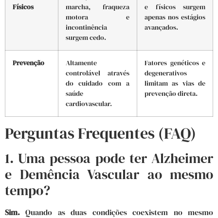
Físicos
marcha, fraqueza
e físicos surgem
motora e
apenas nos estágios
incontinência
avançados.
surgem cedo.
Prevenção
Altamente
Fatores genéticos e
controlável através
degenerativos
do cuidado com a
limitam as vias de
saúde
prevenção direta.
cardiovascular.
Perguntas Frequentes (FAQ)
1. Uma pessoa pode ter Alzheimer
e Demência Vascular ao mesmo
tempo?
Sim.
Quando as duas condições coexistem no mesmo