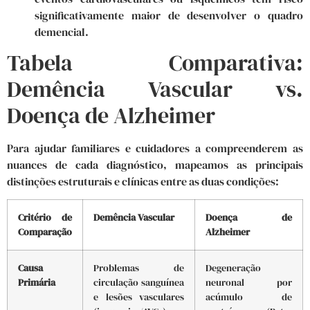
significativamente maior de desenvolver o quadro
demencial.
Tabela Comparativa:
Demência Vascular vs.
Doença de Alzheimer
Para ajudar familiares e cuidadores a compreenderem as
nuances de cada diagnóstico, mapeamos as principais
distinções estruturais e clínicas entre as duas condições:
Critério de
Demência Vascular
Doença de
Comparação
Alzheimer
Causa
Problemas de
Degeneração
Primária
circulação sanguínea
neuronal por
e lesões vasculares
acúmulo de