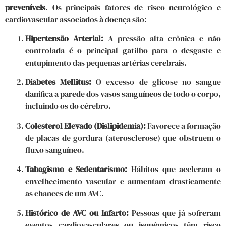
preveníveis
. Os principais fatores de risco neurológico e
cardiovascular associados à doença são:
Hipertensão Arterial:
A pressão alta crônica e não
controlada é o principal gatilho para o desgaste e
entupimento das pequenas artérias cerebrais.
Diabetes Mellitus:
O excesso de glicose no sangue
danifica a parede dos vasos sanguíneos de todo o corpo,
incluindo os do cérebro.
Colesterol Elevado (Dislipidemia):
Favorece a formação
de placas de gordura (aterosclerose) que obstruem o
fluxo sanguíneo.
Tabagismo e Sedentarismo:
Hábitos que aceleram o
envelhecimento vascular e aumentam drasticamente
as chances de um AVC.
Histórico de AVC ou Infarto:
Pessoas que já sofreram
eventos cardiovasculares ou isquêmicos têm risco