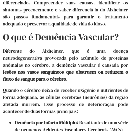
diferenciado. Compreender suas causas, identificar os
sintomas precocemente e saber diferenciá-la do Alzheimer
são passos fundamentais para garantir o tratamento
adequado e preservar a qualidade de vida do idoso.
O que é Demência Vascular?
Diferente do Alzheimer, que é uma doença
neurodegenerativa provocada pelo acúmulo de proteínas
anômalas no cérebro, a demência vascular é causada por
lesões nos vasos sanguíneos que obstruem ou reduzem o
fluxo de sangue para o cérebro
.
Quando o cérebro deixa de receber oxigênio e nutrientes de
forma adequada, as células cerebrais (neurônios) da região
afetada morrem. Esse processo de deterioração pode
acontecer de duas formas principais:
Demência por Infarto Múltiplo:
Resultante de uma série
de pequenos Acidentes Vasculares Cerebrais (AVCs) —