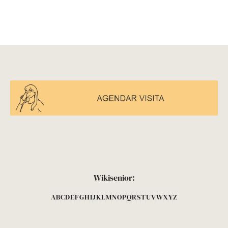
Wikisenior:
A
B
C
D
E
F
G
H
I
J
K
L
M
N
O
P
Q
R
S
T
U
V
W
X
Y
Z