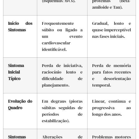
(isquemias/AVCs).
proteínas (Beta-
amiloide e Tau).
Início dos
Frequentemente
Gradual, lento e
Sintomas
súbito ou ligado a
quase imperceptível
um evento
nas fases iniciais.
cardiovascular
identificável.
Sintoma
Perda de iniciativa,
Perda de memória
Inicial
raciocínio lento e
para fatos recentes
Típico
dificuldade de
e desorientação
planejamento.
temporal.
Evolução do
Em degraus (pioras
Linear, contínua e
Quadro
súbitas seguidas de
progressiva ao
períodos de
longo dos anos.
estabilização).
Sintomas
Alterações de
Problemas motores