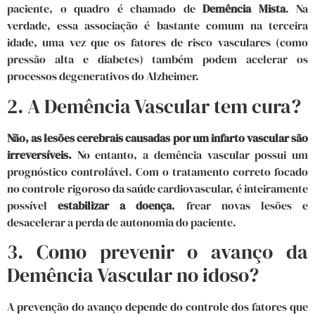
paciente, o quadro é chamado de
Demência Mista
. Na
verdade, essa associação é bastante comum na terceira
idade, uma vez que os fatores de risco vasculares (como
pressão alta e diabetes) também podem acelerar os
processos degenerativos do Alzheimer.
2. A Demência Vascular tem cura?
Não, as lesões cerebrais causadas por um infarto vascular são
irreversíveis.
No entanto, a demência vascular possui um
prognóstico controlável. Com o tratamento correto focado
no controle rigoroso da saúde cardiovascular, é inteiramente
possível
estabilizar a doença
, frear novas lesões e
desacelerar a perda de autonomia do paciente.
3. Como prevenir o avanço da
Demência Vascular no idoso?
A prevenção do avanço depende do controle dos fatores que