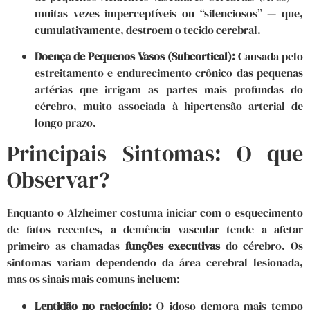
muitas vezes imperceptíveis ou “silenciosos” — que,
cumulativamente, destroem o tecido cerebral.
Doença de Pequenos Vasos (Subcortical):
Causada pelo
estreitamento e endurecimento crônico das pequenas
artérias que irrigam as partes mais profundas do
cérebro, muito associada à hipertensão arterial de
longo prazo.
Principais Sintomas: O que
Observar?
Enquanto o Alzheimer costuma iniciar com o esquecimento
de fatos recentes, a demência vascular tende a afetar
primeiro as chamadas
funções executivas
do cérebro. Os
sintomas variam dependendo da área cerebral lesionada,
mas os sinais mais comuns incluem:
Lentidão no raciocínio:
O idoso demora mais tempo