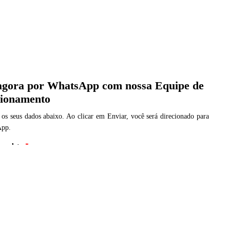
agora por WhatsApp com nossa Equipe de
cionamento
 os seus dados abaixo. Ao clicar em Enviar, você será direcionado para
App.
mpleto
*
(Preencha o DDD + N° de Celular)
*