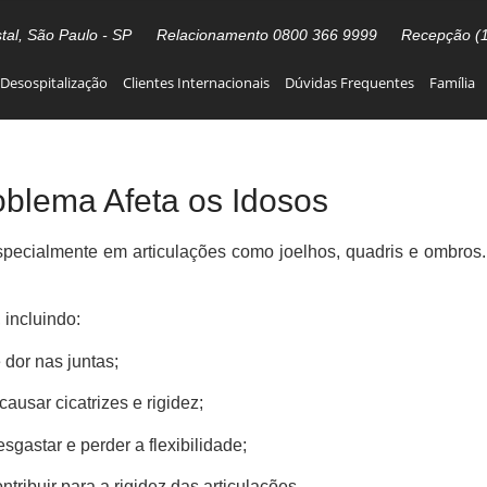
stal, São Paulo - SP
Relacionamento 0800 366 9999
Recepção (
Desospitalização
Clientes Internacionais
Dúvidas Frequentes
Família
blema Afeta os Idosos
ecialmente em articulações como joelhos, quadris e ombros. 
incluindo:
 dor nas juntas;
ausar cicatrizes e rigidez;
gastar e perder a flexibilidade;
ontribuir para a rigidez das articulações.