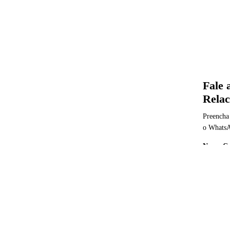
Fale 
Rela
Preencha
o Whats
Nome Co
E-mail
*
Celular 