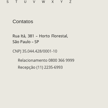
S
T
U
V
W
X
Y
Z
Contatos
Rua Itá, 381 – Horto Florestal,
São Paulo – SP
CNPJ 35.044.428/0001-10
Relacionamento 0800 366 9999
Recepção (11) 2235-6993