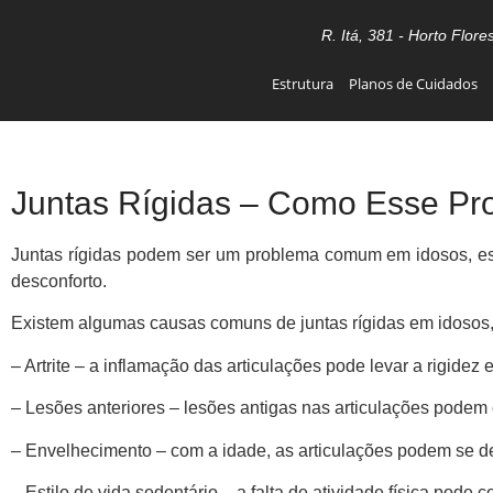
R. Itá, 381 - Horto Flore
Estrutura
Planos de Cuidados
Juntas Rígidas – Como Esse Pro
Juntas rígidas podem ser um problema comum em idosos, esp
desconforto.
Existem algumas causas comuns de juntas rígidas em idosos, 
– Artrite – a inflamação das articulações pode levar a rigidez e
– Lesões anteriores – lesões antigas nas articulações podem c
– Envelhecimento – com a idade, as articulações podem se des
– Estilo de vida sedentário – a falta de atividade física pode c