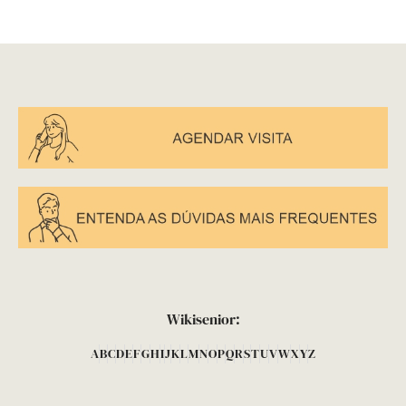
Wikisenior:
A
B
C
D
E
F
G
H
I
J
K
L
M
N
O
P
Q
R
S
T
U
V
W
X
Y
Z