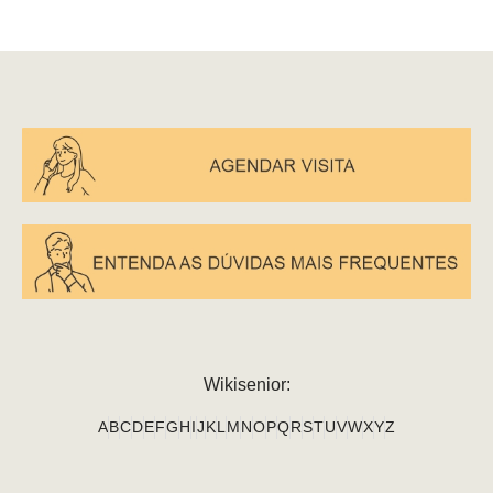
Wikisenior:
A
B
C
D
E
F
G
H
I
J
K
L
M
N
O
P
Q
R
S
T
U
V
W
X
Y
Z