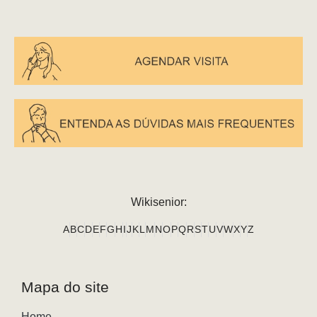
Wikisenior:
A
B
C
D
E
F
G
H
I
J
K
L
M
N
O
P
Q
R
S
T
U
V
W
X
Y
Z
Mapa do site
Home