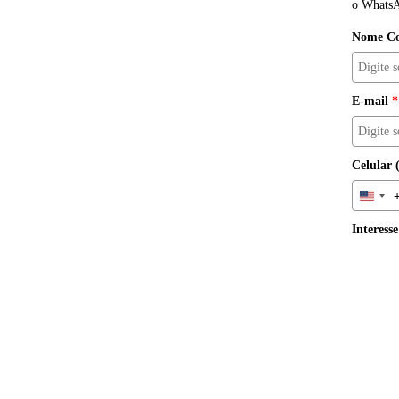
o Whats
Nome Co
E-mail
*
Celular 
Unite
Interesse
Mais 
Procu
Enviar