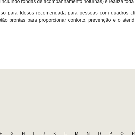
(incluindo rondas de acompanhamento noturnas) e realiza toda
o para Idosos recomendada para pessoas com quadros clí
estão prontas para proporcionar conforto, prevenção e o at
F
G
H
I
J
K
L
M
N
O
P
Q
R