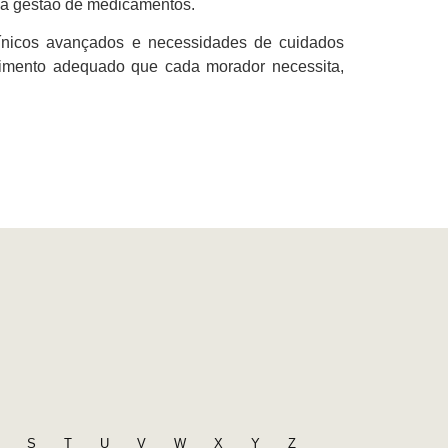
 a gestão de medicamentos.
nicos avançados e necessidades de cuidados
endimento adequado que cada morador necessita,
S
T
U
V
W
X
Y
Z