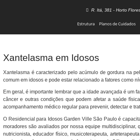
R. Itá, 381 - Horto Flore
Estrutura
Planos de Cuidados
Xantelasma em Idosos
Xantelasma é caracterizado pelo acúmulo de gordura na p
comum em idosos e pode estar relacionado a fatores como nív
Em geral, é importante lembrar que a idade avançada é um fat
câncer e outras condições que podem afetar a saúde físic
acompanhamento médico regular para prevenir, detectar e tr
O Residencial para Idosos Garden Ville São Paulo é capacit
moradores são avaliados por nossa equipe multidisciplinar, qu
nutricionista, educador físico, musicoterapeuta, arteterape