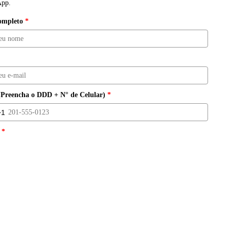
App.
mpleto
*
(Preencha o DDD + N° de Celular)
*
+1
d States +1
*
Informações / Orçamento
ro por Emprego