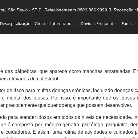
stal, São Paulo - SP
Relacionamento 0800 366 9999
Recepção (
Desospitalização
Clientes Internacionais
Dúvidas Frequentes
Família
ele das pálpebras, que aparece como manchas amareladas. Em
eis elevados de colesterol.
or de risco para muitas doenças crônicas, incluindo doenças ca
a e mental dos idosos. Por isso, é importante que os idoso
atar precocemente qualquer doença que possam desenvolver.
ado para atender idosos em todos os níveis de necessidade. I
e é composta por: médico geriatra, psicólogo, psiquiatra, dent
uta e cuidadores. E assim uma rotina de atividades e cuidado